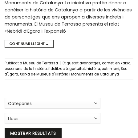
Monuments de Catalunya. La iniciativa pretén donar a
conèixer la història de Catalunya a partir de les vivències
de personatges que ens apropen a diversos indrets i
monuments. El Museu de Terrassa presenta el relat
«Nebridi d’Ègara i l’expansió
CONTINUAR LLEGINT
→
Publicat a
Museu de Terrassa
|
Etiquetat
avantatges
,
carnet
,
en xarxa
,
escenaris de la història
,
fidelització
,
gartuïtat
,
història
,
patrimoni
,
Seu
d'Ègara
,
Xarxa de Museus d'Història i Monuments de Catalunya