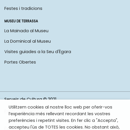
Festes i tradicions
MUSEU DE TERRASSA
La Mainada al Museu
La Dominical al Museu
Visites guiades a la Seu d'Ègara
Portes Obertes
Serveis de Cultura © 2021
Utilitzem cookies al nostre lloc web per oferir-vos
Política de protecció de dades
l’experiència més rellevant recordant les vostres
preferències i repetint visites. En fer clic a "Accepta",
accepteu l'ús de TOTES les cookies. No obstant això,
Política de cookies