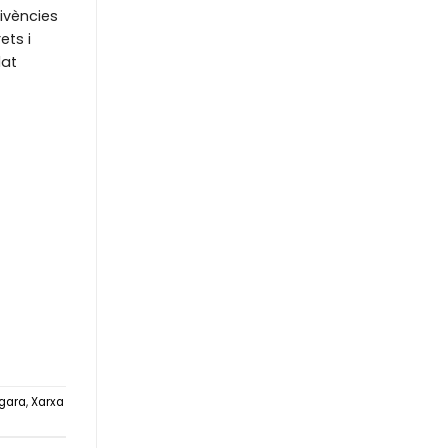
vivències
ets i
lat
Ègara
,
Xarxa