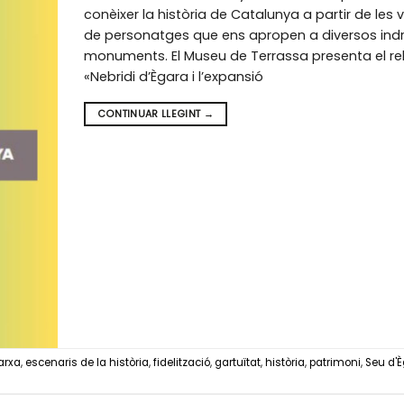
conèixer la història de Catalunya a partir de les 
de personatges que ens apropen a diversos indr
monuments. El Museu de Terrassa presenta el re
«Nebridi d’Ègara i l’expansió
CONTINUAR LLEGINT
→
arxa
,
escenaris de la història
,
fidelització
,
gartuïtat
,
història
,
patrimoni
,
Seu d'