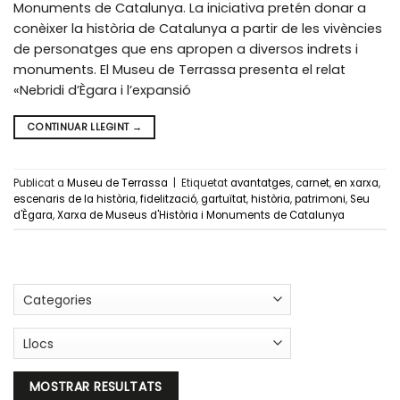
Monuments de Catalunya. La iniciativa pretén donar a
conèixer la història de Catalunya a partir de les vivències
de personatges que ens apropen a diversos indrets i
monuments. El Museu de Terrassa presenta el relat
«Nebridi d’Ègara i l’expansió
CONTINUAR LLEGINT
→
Publicat a
Museu de Terrassa
|
Etiquetat
avantatges
,
carnet
,
en xarxa
,
escenaris de la història
,
fidelització
,
gartuïtat
,
història
,
patrimoni
,
Seu
d'Ègara
,
Xarxa de Museus d'Història i Monuments de Catalunya