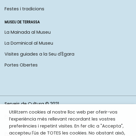
Festes i tradicions
MUSEU DE TERRASSA
La Mainada al Museu
La Dominical al Museu
Visites guiades a la Seu d'Ègara
Portes Obertes
Serveis de Cultura © 2021
Utilitzem cookies al nostre lloc web per oferir-vos
Política de protecció de dades
l’experiència més rellevant recordant les vostres
preferències i repetint visites. En fer clic a "Accepta",
accepteu l'ús de TOTES les cookies. No obstant això,
Política de cookies