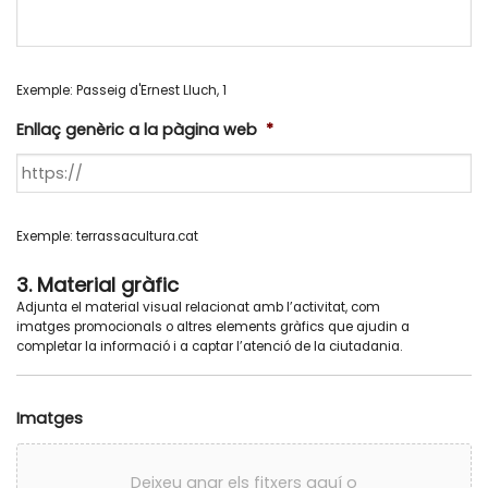
Exemple: Passeig d'Ernest Lluch, 1
Enllaç genèric a la pàgina web
*
Exemple: terrassacultura.cat
3. Material gràfic
Adjunta el material visual relacionat amb l’activitat, com
imatges promocionals o altres elements gràfics que ajudin a
completar la informació i a captar l’atenció de la ciutadania.
Imatges
Deixeu anar els fitxers aquí o