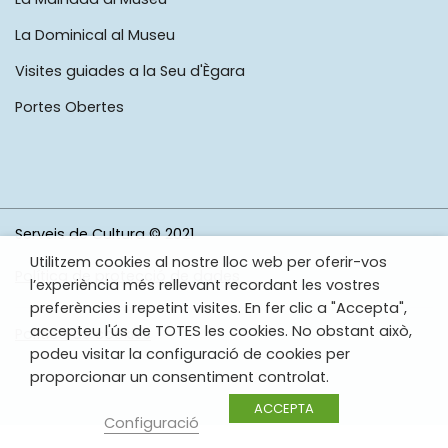
La Dominical al Museu
Visites guiades a la Seu d'Ègara
Portes Obertes
Serveis de Cultura © 2021
Utilitzem cookies al nostre lloc web per oferir-vos
Política de protecció de dades
l’experiència més rellevant recordant les vostres
preferències i repetint visites. En fer clic a "Accepta",
accepteu l'ús de TOTES les cookies. No obstant això,
Política de cookies
podeu visitar la configuració de cookies per
proporcionar un consentiment controlat.
ACCEPTA
Configuració