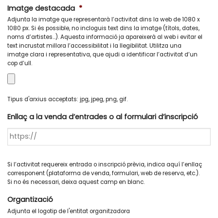
Imatge destacada
*
Adjunta la imatge que representarà l’activitat dins la web de 1080 x
1080 px. Si és possible, no incloguis text dins la imatge (títols, dates,
noms d’artistes...). Aquesta informació ja apareixerà al web i evitar el
text incrustat millora l’accessibilitat i la llegibilitat. Utilitza una
imatge clara i representativa, que ajudi a identificar l’activitat d’un
cop d’ull.
Tipus d'arxius acceptats: jpg, jpeg, png, gif.
Enllaç a la venda d’entrades o al formulari d’inscripció
Si l’activitat requereix entrada o inscripció prèvia, indica aquí l’enllaç
corresponent (plataforma de venda, formulari, web de reserva, etc.).
Si no és necessari, deixa aquest camp en blanc.
Organtizació
Adjunta el logotip de l'entitat organitzadora