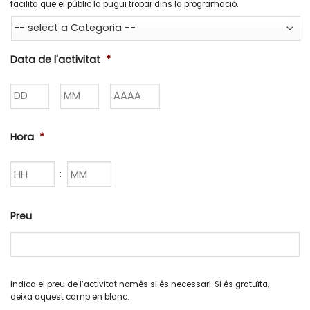
facilita que el públic la pugui trobar dins la programació.
Data de l'activitat
*
Dia
Mes
Any
Hora
*
Hores
Minuts
:
Preu
Indica el preu de l’activitat només si és necessari. Si és gratuïta,
deixa aquest camp en blanc.