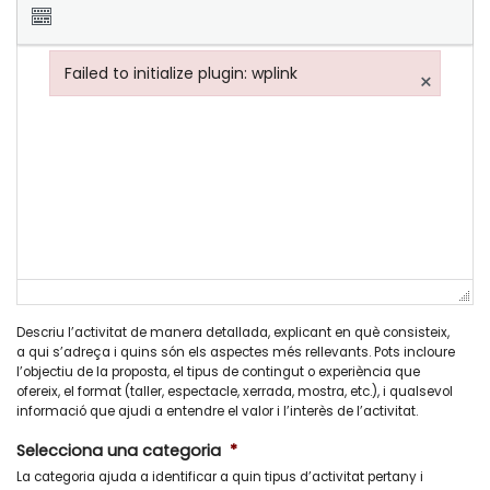
Failed to initialize plugin: wplink
×
Failed to initialize plugin: wplink
Descriu l’activitat de manera detallada, explicant en què consisteix,
a qui s’adreça i quins són els aspectes més rellevants. Pots incloure
l’objectiu de la proposta, el tipus de contingut o experiència que
ofereix, el format (taller, espectacle, xerrada, mostra, etc.), i qualsevol
informació que ajudi a entendre el valor i l’interès de l’activitat.
Selecciona una categoria
*
La categoria ajuda a identificar a quin tipus d’activitat pertany i