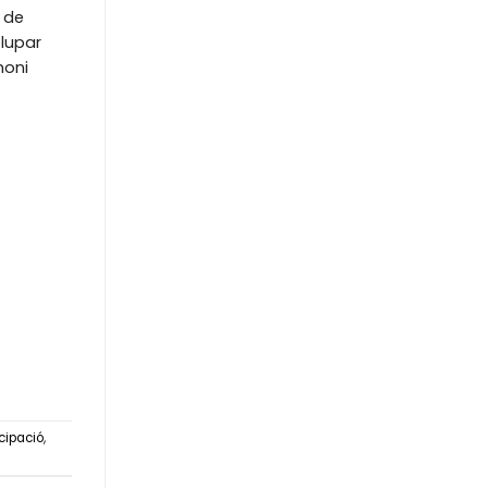
s de
lupar
moni
icipació
,