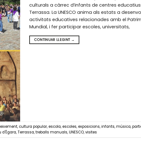
culturals a càrrec d’infants de centres educatiu
Terrassa. La UNESCO anima als estats a desenvo
activitats educatives relacionades amb el Patri
Mundial, i fer participar escoles, universitats,
CONTINUAR LLEGINT
→
eixement
,
cultura popular
,
escola
,
escoles
,
exposicions
,
infants
,
música
,
part
u d'Ègara
,
Terrassa
,
treballs manuals
,
UNESCO
,
visites