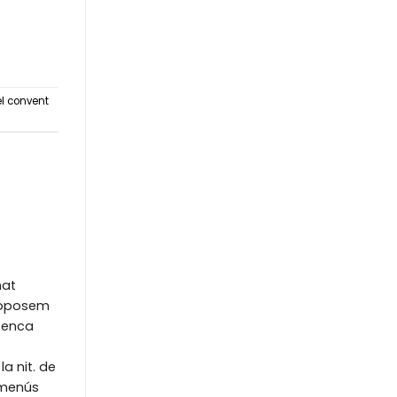
el convent
nat
proposem
senca
la nit. de
s menús