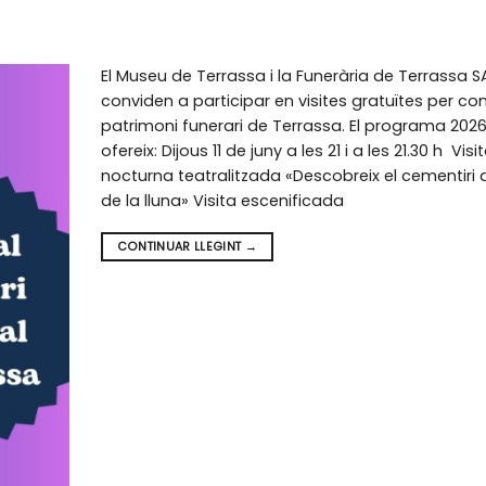
El Museu de Terrassa i la Funerària de Terrassa S
conviden a participar en visites gratuïtes per con
patrimoni funerari de Terrassa. El programa 2026
ofereix: Dijous 11 de juny a les 21 i a les 21.30 h Visi
nocturna teatralitzada «Descobreix el cementiri a
de la lluna» Visita escenificada
CONTINUAR LLEGINT
→