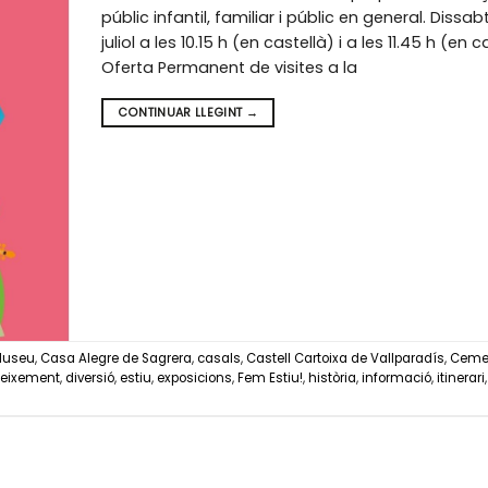
públic infantil, familiar i públic en general. Dissabt
juliol a les 10.15 h (en castellà) i a les 11.45 h (en c
Oferta Permanent de visites a la
CONTINUAR LLEGINT
→
 Museu
,
Casa Alegre de Sagrera
,
casals
,
Castell Cartoixa de Vallparadís
,
Cemen
eixement
,
diversió
,
estiu
,
exposicions
,
Fem Estiu!
,
història
,
informació
,
itinerari