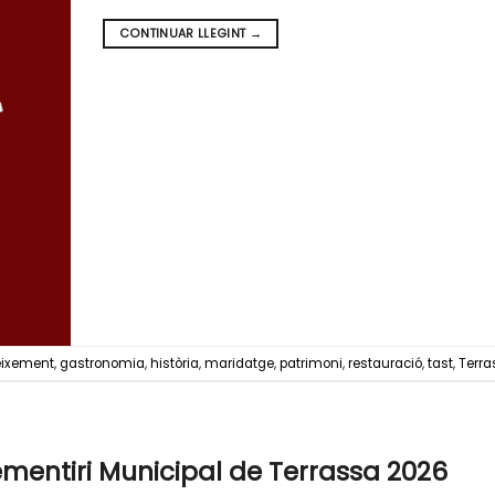
CONTINUAR LLEGINT
→
ixement
,
gastronomia
,
història
,
maridatge
,
patrimoni
,
restauració
,
tast
,
Terra
ementiri Municipal de Terrassa 2026