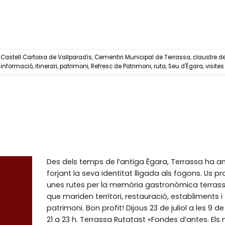
,
Castell Cartoixa de Vallparadís
,
Cementiri Municipal de Terrassa
,
claustre d
,
informació
,
itinerari
,
patrimoni
,
Refresc de Patrimoni
,
ruta
,
Seu d'Ègara
,
visites
Des dels temps de l’antiga Ègara, Terrassa ha a
forjant la seva identitat lligada als fogons. Us 
unes rutes per la memòria gastronòmica terras
que mariden territori, restauració, establiments i
patrimoni. Bon profit! Dijous 23 de juliol a les 9 de 
21 a 23 h. Terrassa Rutatast «Fondes d’antes. El