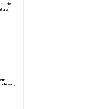
e 11 de
atalà).
tiri
,
patrimoni
,