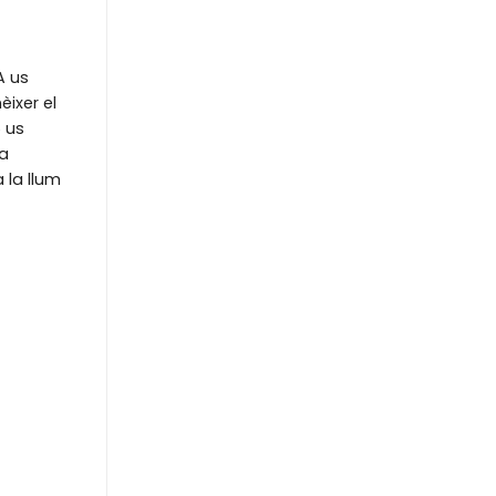
A us
èixer el
 us
ta
 la llum