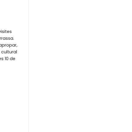
isites
rrassa.
’apropar,
 cultural
es 10 de