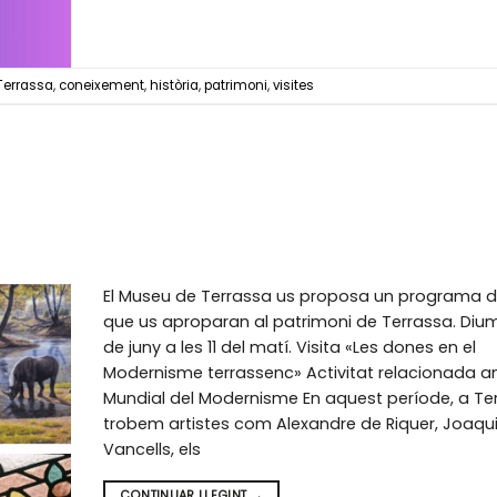
Terrassa
,
coneixement
,
història
,
patrimoni
,
visites
El Museu de Terrassa us proposa un programa d
que us aproparan al patrimoni de Terrassa. Diu
de juny a les 11 del matí. Visita «Les dones en el
Modernisme terrassenc» Activitat relacionada a
Mundial del Modernisme En aquest període, a Te
trobem artistes com Alexandre de Riquer, Joaq
Vancells, els
CONTINUAR LLEGINT
→