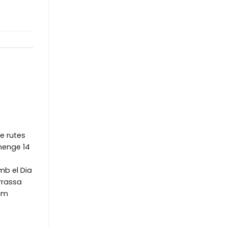
e rutes
menge 14
mb el Dia
rrassa
uim