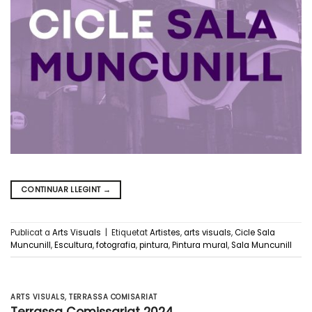
CONTINUAR LLEGINT
→
Publicat a
Arts Visuals
|
Etiquetat
Artistes
,
arts visuals
,
Cicle Sala
Muncunill
,
Escultura
,
fotografia
,
pintura
,
Pintura mural
,
Sala Muncunill
ARTS VISUALS
,
TERRASSA COMISARIAT
Terrassa Comissariat 2024