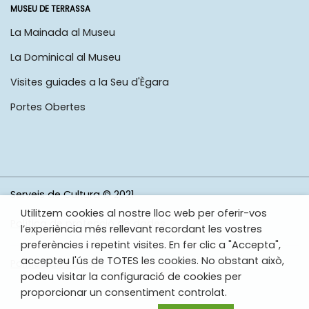
MUSEU DE TERRASSA
La Mainada al Museu
La Dominical al Museu
Visites guiades a la Seu d'Ègara
Portes Obertes
Serveis de Cultura © 2021
Utilitzem cookies al nostre lloc web per oferir-vos
Política de protecció de dades
l’experiència més rellevant recordant les vostres
preferències i repetint visites. En fer clic a "Accepta",
accepteu l'ús de TOTES les cookies. No obstant això,
Política de cookies
podeu visitar la configuració de cookies per
proporcionar un consentiment controlat.