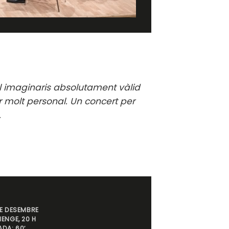
l imaginaris absolutament vàlid
or molt personal. Un concert per
.
E DESEMBRE
ENGE, 20 H
DA: 60′