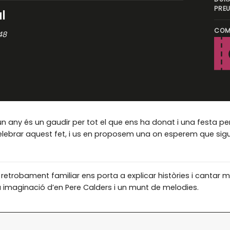
PREU
l
COM
48
 un any és un gaudir per tot el que ens ha donat i una festa per
celebrar aquest fet, i us en proposem una on esperem que sigu
trobament familiar ens porta a explicar històries i cantar m
a imaginació d’en Pere Calders i un munt de melodies.