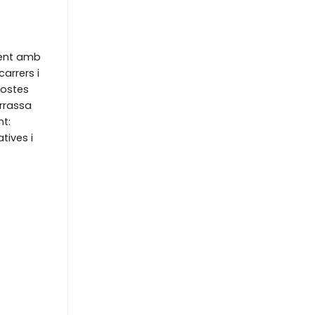
ment amb
arrers i
postes
rrassa
t:
tives i