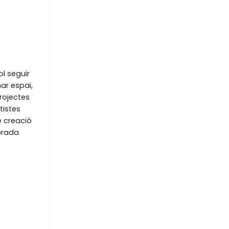
ol seguir
ar espai,
rojectes
tistes
e creació
orada