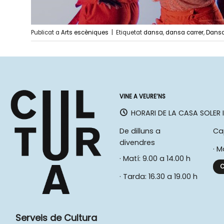
Publicat a
Arts escèniques
|
Etiquetat
dansa
,
dansa carrer
,
Dansa
VINE A VEURE’NS
HORARI DE LA CASA SOLER I
De dilluns a
Ca
divendres
· M
· Matí: 9.00 a 14.00 h
C
· Tarda: 16.30 a 19.00 h
Serveis de Cultura