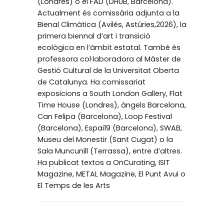
(Londres) o el FAD (DHUB, Barcelona).
Actualment és comissària adjunta a la
Bienal Climàtica (Avilés, Astúries,2026), la
primera biennal d’art i transició
ecològica en l’àmbit estatal. També és
professora col·laboradora al Màster de
Gestió Cultural de la Universitat Oberta
de Catalunya. Ha comissariat
exposicions a South London Gallery, Flat
Time House (Londres), àngels Barcelona,
Can Felipa (Barcelona), Loop Festival
(Barcelona), Espai19 (Barcelona), SWAB,
Museu del Monestir (Sant Cugat) o la
Sala Muncunill (Terrassa), entre d’altres.
Ha publicat textos a OnCurating, ISIT
Magazine, METAL Magazine, El Punt Avui o
El Temps de les Arts