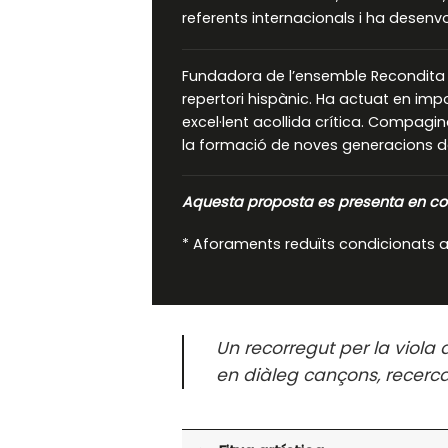
referents internacionals i ha desen
Fundadora de l’ensemble Recondita Ar
repertori hispànic. Ha actuat en impo
excel·lent acollida crítica. Compagin
la formació de noves generacions d
Aquesta proposta es presenta en col
* Aforaments reduïts condicionats a
Un recorregut per la viol
en diàleg cançons, recerc