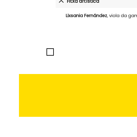
Fitxa artística
Lixsania Fernández
, viola da g