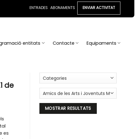
ENTRADES
ABONAMENTS
ENVIAR ACTIVITAT
gramació entitats
Contacte
Equipaments
21 de
ls
tal
re es