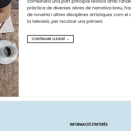
combinarà una part principal teòrica amb l’anàli
pràctica de diverses obres de narrativa breu, f
de novel·la i altres disciplines artístiques com e
la televisió, per recolzar uns primers
CONTINUAR LLEGINT
→
INFORMACIÓ D'INTERÈS